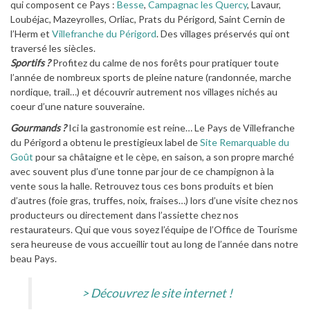
qui composent ce Pays :
Besse
,
Campagnac les Quercy
, Lavaur,
Loubéjac, Mazeyrolles, Orliac, Prats du Périgord, Saint Cernin de
l’Herm et
Villefranche du Périgord
. Des villages préservés qui ont
traversé les siècles.
Sportifs ?
Profitez du calme de nos forêts pour pratiquer toute
l’année de nombreux sports de pleine nature (randonnée, marche
nordique, trail…) et découvrir autrement nos villages nichés au
coeur d’une nature souveraine.
Gourmands ?
Ici la gastronomie est reine… Le Pays de Villefranche
du Périgord a obtenu le prestigieux label de
Site Remarquable du
Goût
pour sa châtaigne et le cèpe, en saison, a son propre marché
avec souvent plus d’une tonne par jour de ce champignon à la
vente sous la halle. Retrouvez tous ces bons produits et bien
d’autres (foie gras, truffes, noix, fraises…) lors d’une visite chez nos
producteurs ou directement dans l’assiette chez nos
restaurateurs. Qui que vous soyez l’équipe de l’Office de Tourisme
sera heureuse de vous accueillir tout au long de l’année dans notre
beau Pays.
> Découvrez le site internet !