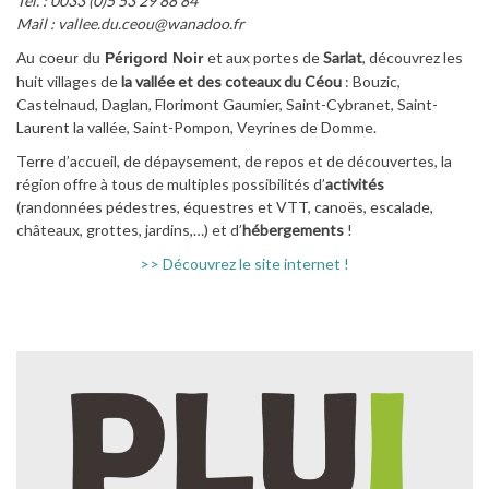
Tél. : 0033 (0)5 53 29 88 84
Mail : vallee.du.ceou@wanadoo.fr
et aux portes de
Sarlat
, découvrez les
Au coeur du
Périgord Noir
huit villages de
la vallée et des coteaux du Céou
: Bouzic,
Castelnaud, Daglan, Florimont Gaumier, Saint-Cybranet, Saint-
Laurent la vallée, Saint-Pompon, Veyrines de Domme.
Terre d’accueil, de dépaysement, de repos et de découvertes, la
région offre à tous de multiples possibilités d’
activités
(randonnées pédestres, équestres et VTT, canoës, escalade,
châteaux, grottes, jardins,…) et d’
hébergements
!
>> Découvrez le site internet !