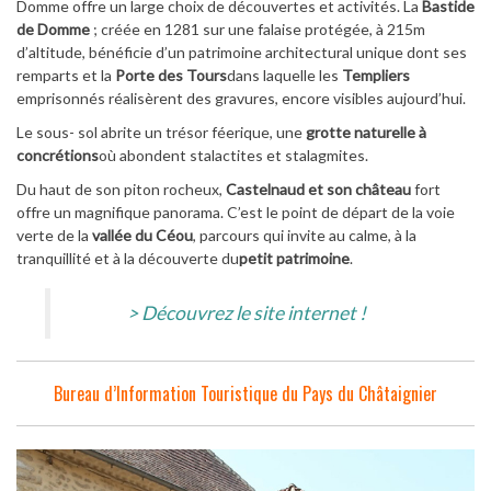
Domme offre un large choix de découvertes et activités. La
Bastide
de Domme
; créée en 1281 sur une falaise protégée, à 215m
d’altitude, bénéficie d’un patrimoine architectural unique dont ses
remparts et la
Porte des Tours
dans laquelle les
Templiers
emprisonnés réalisèrent des gravures, encore visibles aujourd’hui.
Le sous- sol abrite un trésor féerique, une
grotte naturelle à
concrétions
où abondent stalactites et stalagmites.
Du haut de son piton rocheux,
Castelnaud et son château
fort
offre un magnifique panorama. C’est le point de départ de la voie
verte de la
vallée du Céou
, parcours qui invite au calme, à la
tranquillité et à la découverte du
petit patrimoine
.
> Découvrez le site internet !
Bureau d’Information Touristique du Pays du Châtaignier