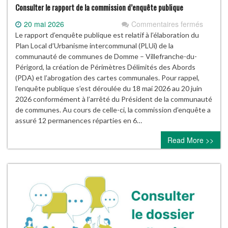
Consulter le rapport de la commission d’enquête publique
sur
20 mai 2026
Commentaires fermés
Consult
Le rapport d’enquête publique est relatif à l’élaboration du
le
Plan Local d’Urbanisme intercommunal (PLUi) de la
rapport
communauté de communes de Domme – Villefranche-du-
de
Périgord, la création de Périmètres Délimités des Abords
la
(PDA) et l’abrogation des cartes communales. Pour rappel,
commis
l’enquête publique s’est déroulée du 18 mai 2026 au 20 juin
d’enquê
2026 conformément à l’arrêté du Président de la communauté
publiqu
de communes. Au cours de celle-ci, la commission d’enquête a
assuré 12 permanences réparties en 6…
Read More >>