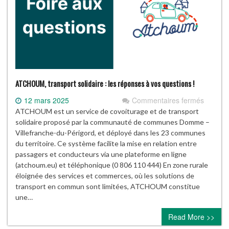
ATCHOUM, transport solidaire : les réponses à vos questions !
sur
12 mars 2025
Commentaires fermés
ATCHO
ATCHOUM est un service de covoiturage et de transport
transpo
solidaire proposé par la communauté de communes Domme –
solidair
Villefranche-du-Périgord, et déployé dans les 23 communes
:
du territoire. Ce système facilite la mise en relation entre
les
passagers et conducteurs via une plateforme en ligne
répons
(atchoum.eu) et téléphonique (0 806 110 444) En zone rurale
à
éloignée des services et commerces, où les solutions de
vos
transport en commun sont limitées, ATCHOUM constitue
questio
une…
!
Read More >>