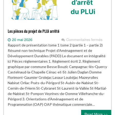
Les pièces du projet de PLUi arrêté
sur
20 mai 2026
Commentaires fermés
Les
Rapport de présentation tome 1 tome 2 (partie 1 – partie 2)
pièces
Résumé non technique Projet d’Aménagement et de
du
Développement Durables (PADD) Le document en intégralité
projet
ici Pièces réglementaires 1. Règlement écrit 2. Règlement
de
graphique par commune Besse Bouzic Campagnac-lès-Quercy
PLUi
Castelnaud-la-Chapelle Cénac-et-St-Julien Daglan Domme
arrêté
Florimont-Gaumier Grolejac Lavaur Loubéjac Mazeyrolles
Nabirat Orliac Prats-du-Périgord St-Aubin-de-Nabirat St-
Cernin-de-l’Herm St-Cybranet St-Laurent-la-Vallée St-Martial-
de-Nabirat St-Pompon Veyrines-de-Domme Villefranche-du-
Périgord 3. Orientations d’Aménagement et de
Programmation (OAP) OAP thématique commerciale…
Read More >>