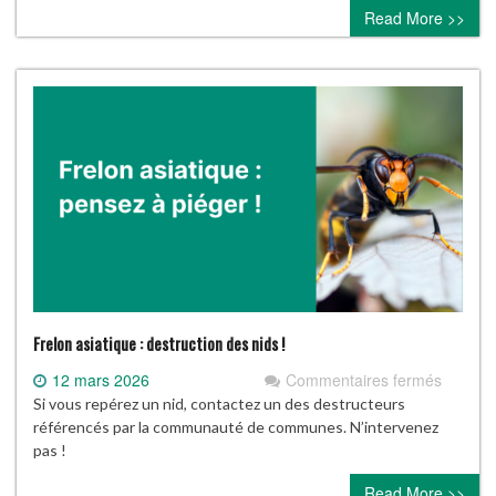
Read More >>
Frelon asiatique : destruction des nids !
sur
12 mars 2026
Commentaires fermés
Frelon
Si vous repérez un nid, contactez un des destructeurs
asiatiq
référencés par la communauté de communes. N’intervenez
:
pas !
destruc
Read More >>
des