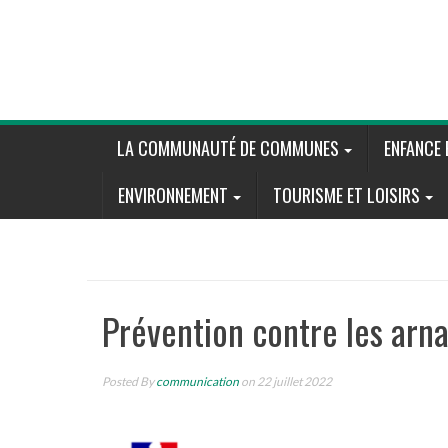
Skip
to
content
LA COMMUNAUTÉ DE COMMUNES
ENFANCE 
ENVIRONNEMENT
TOURISME ET LOISIRS
Prévention contre les arna
Posted By
communication
on 22 juillet 2022