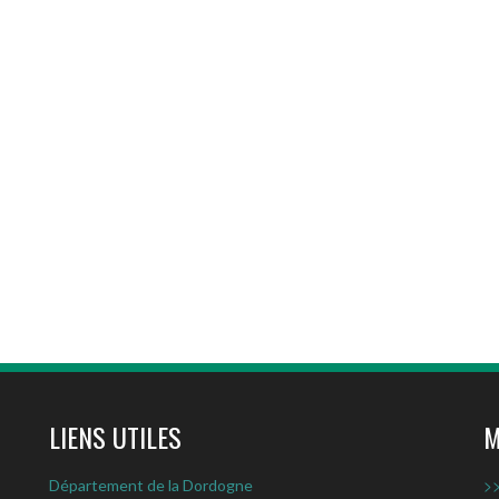
LIENS UTILES
M
>>
Département de la Dordogne