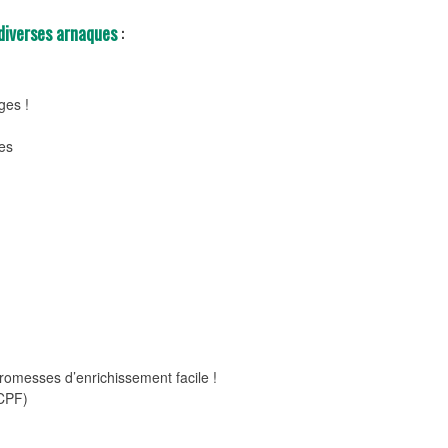
 diverses arnaques
:
ges !
ses
omesses d’enrichissement facile !
CPF)